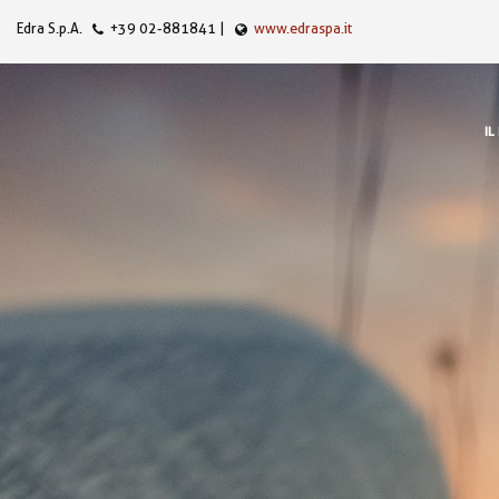
Edra S.p.A.
+39 02-881841
|
www.edraspa.it
IL